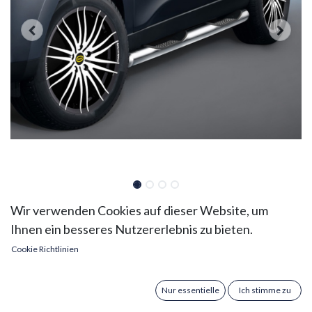
Hyundai ix35 Bj. 10-15:
Wir verwenden Cookies auf dieser Website, um
Ihnen ein besseres Nutzererlebnis zu bieten.
COBRA Seitenschutzrohre
Cookie Richtlinien
mit Trittstufen
Verleihen Sie Ihrem Hyundai ix35 (ab Bj. 2010 bis
Nur essentielle
Ich stimme zu
2015) einen eleganten und funktionalen Schutz mit