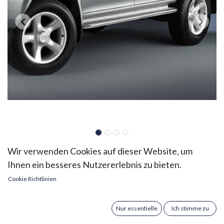
Mitsubishi L200 Bj. 97-05
Wir verwenden Cookies auf dieser Website, um
Ihnen ein besseres Nutzererlebnis zu bieten.
(Double Cab): COBRA
Cookie Richtlinien
Trittbretter
Verleihen Sie Ihrem Mitsubishi L200 (Baujahr 1997-
Nur essentielle
Ich stimme zu
2005) mit den COBRA Trittbrettern ein modernes