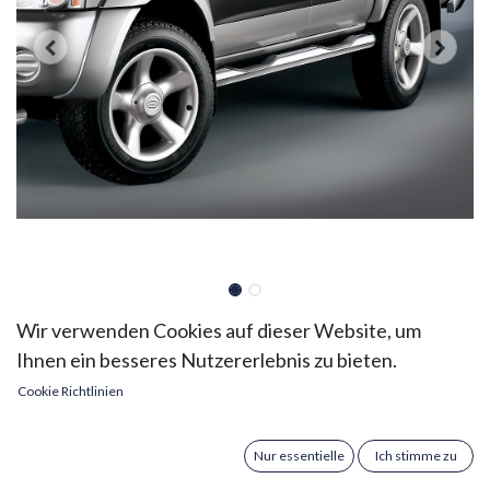
Nissan PickUp D22 NP300 Bj.
Wir verwenden Cookies auf dieser Website, um
Ihnen ein besseres Nutzererlebnis zu bieten.
'02 - KC& SC: COBRA
Cookie Richtlinien
Seitenschutzrohre mit
Trittstufe
Nur essentielle
Ich stimme zu