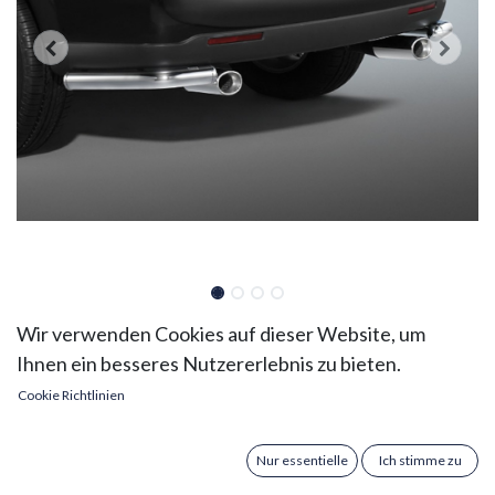
Ssangyong Kyron Bj. 07-14:
Wir verwenden Cookies auf dieser Website, um
Ihnen ein besseres Nutzererlebnis zu bieten.
COBRA Endschalldämpfer
Cookie Richtlinien
Doppelendrohr
Verleihen Sie Ihrem Ssangyong Kyron (Bj. 2007-2014)
Nur essentielle
Ich stimme zu
einen markanten Look mit dem COBRA