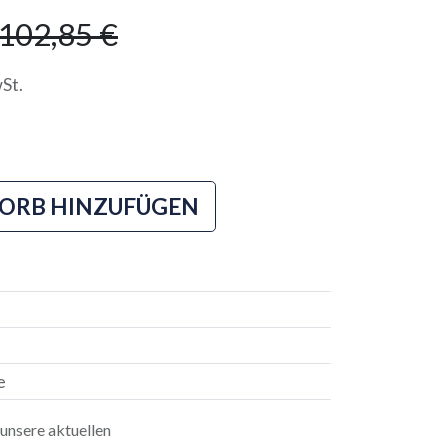
102,85
€
St.
ORB HINZUFÜGEN
e
n unsere aktuellen