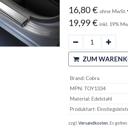
16,80
€
ohne MwSt.
19,99
€
inkl.
19
% Mw
ZUM WARENK
Brand
:
Cobra
MPN
:
TOY1334
Material
:
Edelstahl
Produktart
:
Einstiegsleist
zzgl.
Versandkosten
. Es gelte