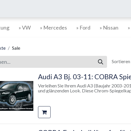
tung
» VW
» Mercedes
» Ford
» Nissan
»
kte
Sale
Sortieren
Audi A3 Bj. 03-11: COBRA Spi
Verleihen Sie Ihrem Audi A3 (Baujahr 2003-2
und glänzenden Look. Diese Chrom-Spiegelkapp
perfekt auf die serienmäßigen Außenspiegel Ihre
Aufwertung und unterstreichen das sportliche 
hochwertigem Material gefertigt und zeichnen
aus.
Produktdetails:
✔ Passend für: Audi A3 Bj. 2003-2011
✔ Farbe: Chrom