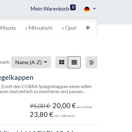
0
Mein Warenkorb
 Mazda
» Mitsubishi
» Opel
Name (A-Z)
 nach:
egelkappen
011) mit den COBRA Spiegelkappen einen edlen
en sind einfach zu montieren und passen
s Fahrzeugs. Sie sorgen für eine stilvolle
Design Ihres Fahrzeugs. Die Kappen sind aus
20,00
€
95,00
€
 sich durch ihre langlebige Chrombeschichtung
ohne MwSt.
23,80
€
inkl.
19
% MwSt.