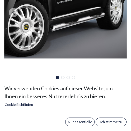
Jeep Grand Cherokee Summit
Wir verwenden Cookies auf dieser Website, um
Ihnen ein besseres Nutzererlebnis zu bieten.
Bj. 14-18: COBRA
Cookie Richtlinien
Seitenschutzrohre
Verleihen Sie Ihrem Jeep Grand Cherokee Summit (Bj.
Nur essentielle
Ich stimme zu
2014 bis 2018) einen markanten Look und mehr