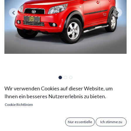
Daihatsu Terios Bj. 06-17:
Wir verwenden Cookies auf dieser Website, um
Ihnen ein besseres Nutzererlebnis zu bieten.
COBRA Seitenschutzrohre
Cookie Richtlinien
mit Trittstufen | schwarz
Verleihen Sie Ihrem Daihatsu Terios Bj. 2006-2017
Nur essentielle
Ich stimme zu
eine markante Offroad-Optik und gleichzeitig mehr