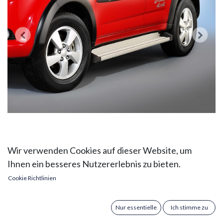
Wir verwenden Cookies auf dieser Website, um
Daihatsu Terios Bj. 06
Ihnen ein besseres Nutzererlebnis zu bieten.
Fahrzeuge mit
Cookie Richtlinien
Kunststoffschweller: COBRA
Nur essentielle
Ich stimme zu
Trittbretter mit Halter