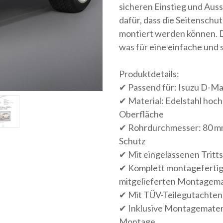
sicheren Einstieg und Aus
dafür, dass die Seitenschu
montiert werden können. Da
was für eine einfache und sc
Produktdetails:
✔ Passend für: Isuzu D-Max
✔ Material: Edelstahl hoc
Oberfläche
✔ Rohrdurchmesser: 80 mm 
Schutz
✔ Mit eingelassenen Tritts
✔ Komplett montagefertig 
mitgelieferten Montagema
✔ Mit TÜV-Teilegutachten
✔ Inklusive Montagemateria
Montage