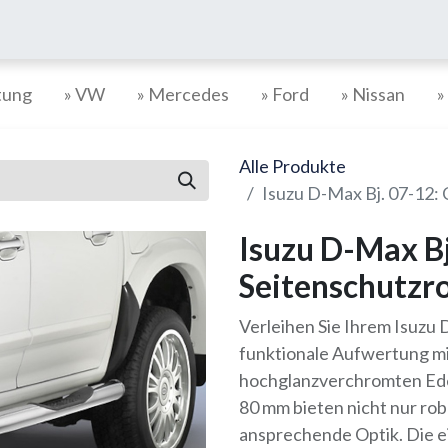
tung
» VW
» Mercedes
» Ford
» Nissan
»
Alle Produkte
Isuzu D-Max Bj. 07-12:
Isuzu D-Max B
Seitenschutzro
Verleihen Sie Ihrem Isuzu 
funktionale Aufwertung m
hochglanzverchromten Ede
80 mm bieten nicht nur ro
ansprechende Optik. Die e