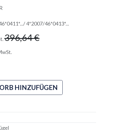
FR
*0411*.../ 4*2007/46*0413*...
396,64
€
t.
MwSt.
ORB HINZUFÜGEN
ügel