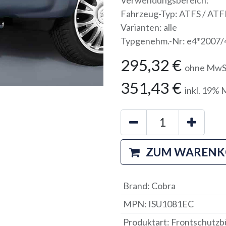
Verwendungsbereich:
Fahrzeug-Typ: ATFS / AT
Varianten: alle
Typgenehm.-Nr: e4*2007/46
295,32
€
ohne MwS
351,43
€
inkl.
19
% 
ZUM WARENK
Brand
:
Cobra
MPN
:
ISU1081EC
Produktart
:
Frontschutzb