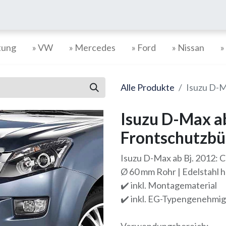
tung
» VW
» Mercedes
» Ford
» Nissan
»
Alle Produkte
Isuzu D-M
Isuzu D-Max a
Frontschutzbü
Isuzu D-Max ab Bj. 2012:
Ø 60 mm Rohr | Edelstahl
✔️ inkl. Montagematerial
✔️ inkl. EG-Typengenehmi