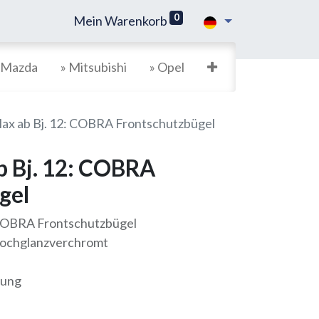
0
Mein Warenkorb
 Mazda
» Mitsubishi
» Opel
ax ab Bj. 12: COBRA Frontschutzbügel
b Bj. 12: COBRA
gel
 COBRA Frontschutzbügel
 hochglanzverchromt
gung