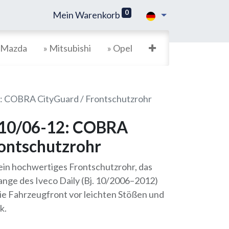
0
Mein Warenkorb
 Mazda
» Mitsubishi
» Opel
12: COBRA CityGuard / Frontschutzrohr
. 10/06-12: COBRA
rontschutzrohr
in hochwertiges Frontschutzrohr, das
ange des Iveco Daily (Bj. 10/2006–2012)
die Fahrzeugfront vor leichten Stößen und
k.