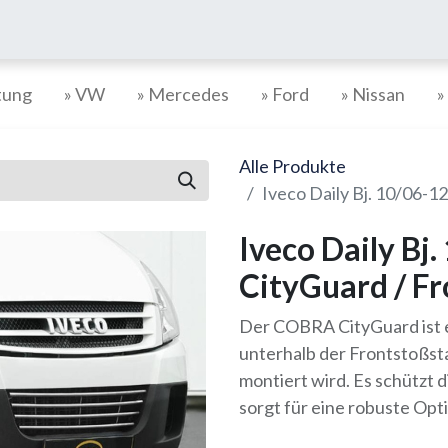
tung
» VW
» Mercedes
» Ford
» Nissan
»
Alle Produkte
Iveco Daily Bj. 10/06-
Iveco Daily Bj
CityGuard / F
Der COBRA CityGuard ist e
unterhalb der Frontstoßst
montiert wird. Es schützt 
sorgt für eine robuste Opti