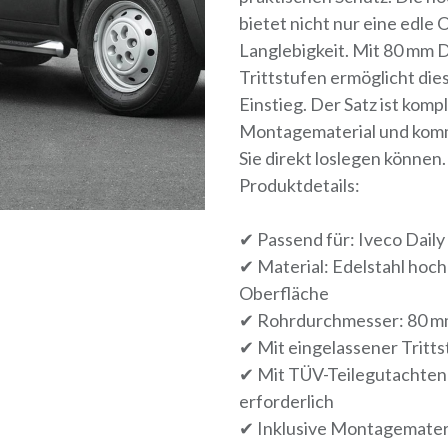
bietet nicht nur eine edle
Langlebigkeit. Mit 80 mm
Trittstufen ermöglicht di
Einstieg. Der Satz ist komp
Montagematerial und komm
Sie direkt loslegen können.
Produktdetails:
✔ Passend für: Iveco Daily
✔ Material: Edelstahl hoc
Oberfläche
✔ Rohrdurchmesser: 80 mm
✔ Mit eingelassener Tritt
✔ Mit TÜV-Teilegutachten 
erforderlich
✔ Inklusive Montagemateri