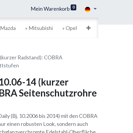
0
Mein Warenkorb
 Mazda
» Mitsubishi
» Opel
4 (kurzer Radstand): COBRA
ttstufen
 10.06-14 (kurzer
BRA Seitenschutzrohre
n
Daily (Bj. 10.2006 bis 2014) mit den COBRA
nur einen robusten Look, sondern auch
ochglanzverchromte Edelstahl-Oberfläche