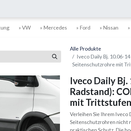
tung
» VW
» Mercedes
» Ford
» Nissan
»
Alle Produkte
Iveco Daily Bj. 10.06-1
Seitenschutzrohre mit Tri
Iveco Daily Bj.
Radstand): CO
mit Trittstufe
Verleihen Sie Ihrem Iveco 
Seitenschutzrohren nicht 
praktischen Schutz. Die h