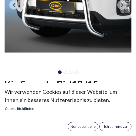
Kia Sorento Bj. '13-'15:
Wir verwenden Cookies auf dieser Website, um
COBRA Frontschutzbügel
Ihnen ein besseres Nutzererlebnis zu bieten.
Kia Sorento Bj. 2013-2015: COBRA Frontschutzbügel
Cookie Richtlinien
mit EG-Genehmigung
Ø 60 mm Rohr
Nur essentielle
Ich stimme zu
Edelstahl hochglanzverchromt