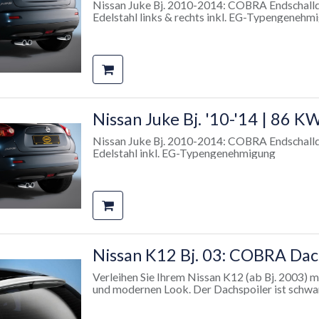
✔ Montage: Inklusive komplettem Montagemater
Nissan Juke Bj. 2010-2014: COBRA Endschalldämpfer für 1 6 L Benzine
✔ Gutachten: Mit TÜV-Teilegutachten – für ei
Edelstahl links & rechts inkl. EG-Typenge
✔ OE-Nr.: Original Nissan Zubehör – für perfe
2x70
✔ Passend für:
Nissan Juke F15 (4WD) Bj. 2010-2019 mit 2
🔔 Wichtige Hinweise:
➡ Bitte prüfen Sie vor dem Kauf, ob die EG-
Fahrzeugschein mit der im Teilegutachten übe
Nissan Juke Bj. '10-'14 | 86
eingesehen werden.
➡ Abbildung kann weiteres aufpreispflichtiges
Nissan Juke Bj. 2010-2014: COBRA Endschalldämpfer für 1 6 L Benzin
enthalten.
Edelstahl inkl. EG-Typengenehmigung
Nissan K12 Bj. 03: COBRA Dac
Verleihen Sie Ihrem Nissan K12 (ab Bj. 2003)
und modernen Look. Der Dachspoiler ist schwarz
Fahrzeugfarbe abgestimmt werden kann. Herges
auch langlebig. Der Spoiler wird mit einer ABE 