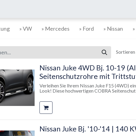
tung
» VW
» Mercedes
» Ford
» Nissan
»
Sortieren
Nissan Juke 4WD Bj. 10-19 (A
Seitenschutzrohre mit Trittst
Verleihen Sie Ihrem Nissan Juke F15 (4WD) eine
Look! Diese hochwertigen COBRA Seitenschutzr
4WD mit 2530 mm Radstand entwickelt. Sie be
die hochglanzverchromt sind, und bieten mit ih
Aufwertung als auch einen sicheren Einstieg.
✅ Produkteigenschaften:
✔ Material: Edelstahl hochglanzverchromt – r
✔ Rohrdurchmesser: Ø 80 mm – ideal für Offro
Nissan Juke Bj. '10-'14 | 14
✔ Eingelassene Trittstufen: Sicherer Halt beim