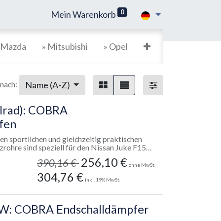
0
Mein Warenkorb
 Mazda
» Mitsubishi
» Opel
Name (A-Z)
 nach:
llrad): COBRA
ufen
n sportlichen und gleichzeitig praktischen
ohre sind speziell für den Nissan Juke F15
stehen aus 80 mm starken Edelstahlrohren,
256,10
€
390,16
€
ren eingelassenen Trittstufen sowohl optische
ohne MwSt.
304,76
€
inkl.
19
% MwSt.
obust und glänzend
ad-Optik und Stabilität
0 KW: COBRA Endschalldämpfer
 Ein- und Aussteigen