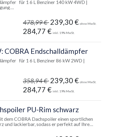
ial für eine einfache Installation
r 140 kW 4WD |
ne legale Nutzung im Straßenverkehr
nehmigung
kten Sitz und Passform
239,30
€
478,99
€
ohne MwSt.
530 mm Radstand
284,77
€
inkl.
19
% MwSt.
Typgenehmigungsnummer in Ihrem
reinstimmt. Das Gutachten kann im Shop
 KW: COBRA Endschalldämpfer
 oder nicht mehr erhältliches Zubehör
er 86 kW 2WD |
239,30
€
358,94
€
ohne MwSt.
284,77
€
inkl.
19
% MwSt.
hspoiler PU-Rim schwarz
 mit dem COBRA Dachspoiler einen sportlichen
 und lackierbar, sodass er perfekt auf Ihre
tellt aus PU-Rim, ist er sowohl robust als
(Allgemeine Betriebserlaubnis) geliefert,