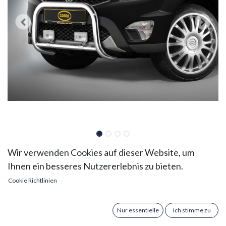
Ssangyong Actyon Sports Bj.
Wir verwenden Cookies auf dieser Website, um
Ihnen ein besseres Nutzererlebnis zu bieten.
'12-: COBRA
Cookie Richtlinien
Frontschutzbügel
Ssangyong Actyon Sports ab Bj. 2012-18: COBRA
Nur essentielle
Ich stimme zu
Frontschutzbügel | Ø 60 mm Rohr | Edelstahl